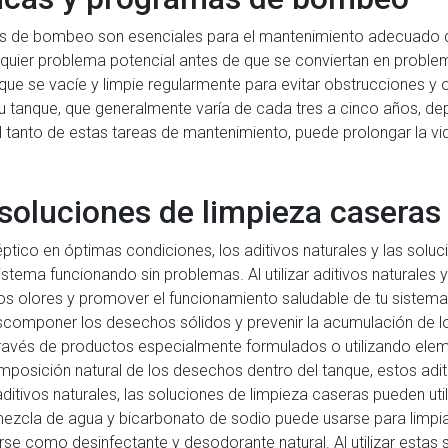
ios de bombeo son esenciales para el mantenimiento adecuado d
alquier problema potencial antes de que se conviertan en proble
e se vacíe y limpie regularmente para evitar obstrucciones y o
anque, que generalmente varía de cada tres a cinco años, dep
tanto de estas tareas de mantenimiento, puede prolongar la vida
 soluciones de limpieza caseras
ptico en óptimas condiciones, los aditivos naturales y las solu
stema funcionando sin problemas. Al utilizar aditivos naturales
los olores y promover el funcionamiento saludable de tu sistema
componer los desechos sólidos y prevenir la acumulación de lo
 través de productos especialmente formulados o utilizando e
mposición natural de los desechos dentro del tanque, estos adi
itivos naturales, las soluciones de limpieza caseras pueden uti
mezcla de agua y bicarbonato de sodio puede usarse para limpiar
se como desinfectante y desodorante natural. Al utilizar estas 