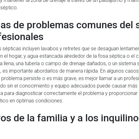
y mantener la zona de drenaje a través de un paisajismo y man
 séptico.
as de problemas comunes del s
fesionales
épticas incluyen lavabos y retretes que se desaguan lentamente
 en el hogar, y agua estancada alrededor de la fosa séptica o e
a llena, una tubería o campo de drenaje dañados, o un sistema s
 es importante abordarlos de manera rápida. En algunos casos,
 problema persiste o es más grave, es mejor llamar a un profesi
ado sin el conocimiento y equipo adecuados puede causar más 
ria para diagnosticar correctamente el problema y proporcionar
tico en óptimas condiciones.
s de la familia y a los inquilin