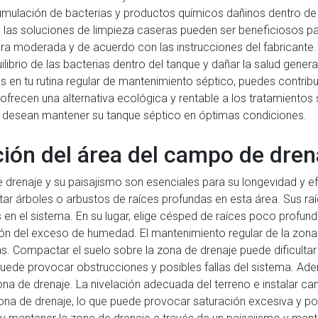
cumulación de bacterias y productos químicos dañinos dentro de 
s y las soluciones de limpieza caseras pueden ser beneficiosos p
era moderada y de acuerdo con las instrucciones del fabricante.
ilibrio de las bacterias dentro del tanque y dañar la salud genera
 en tu rutina regular de mantenimiento séptico, puedes contribui
ofrecen una alternativa ecológica y rentable a los tratamientos
ue desean mantener su tanque séptico en óptimas condiciones.
ción del área del campo de dren
drenaje y su paisajismo son esenciales para su longevidad y e
ntar árboles o arbustos de raíces profundas en esta área. Sus raí
en el sistema. En su lugar, elige césped de raíces poco profund
ión del exceso de humedad. El mantenimiento regular de la zona 
as. Compactar el suelo sobre la zona de drenaje puede dificulta
uede provocar obstrucciones y posibles fallas del sistema. Ade
 zona de drenaje. La nivelación adecuada del terreno e instalar ca
ona de drenaje, lo que puede provocar saturación excesiva y pos