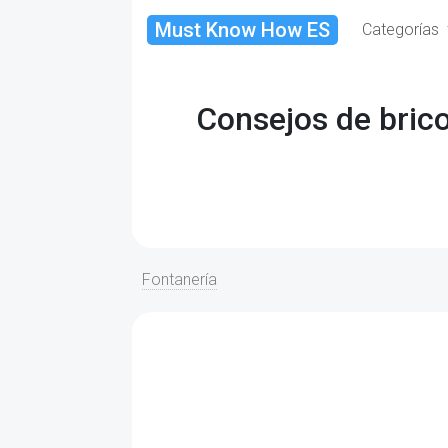
Must Know How ES
Categorías
Consejos de bric
Fontanería