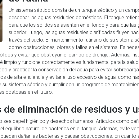
Un sistema séptico consta de un tanque séptico y un campo 
desechar las aguas residuales domésticas. El tanque retiene
para que los sólidos se asienten en el fondo y para que las g
superior. Luego, las aguas residuales clarificadas fluyen hac
través del suelo. El mantenimiento rutinario de su sistema s
como obstrucciones, olores y fallos en el sistema. Es nec
sólidos y evitar que obstruyan el campo de drenaje. Además, ins
sté limpio y funcione correctamente es fundamental para la salud
co y practicar la conservación del agua para evitar sobrecargarl
icos de alta eficiencia y evitar el uso excesivo de agua, como ha
e su sistema séptico y cumplir con un programa de mantenimiento
nes costosas en el futuro.
de eliminación de residuos y u
e no sea papel higiénico y desechos humanos. Artículos como pañ
 el equilibrio natural de bacterias en el tanque. Además, evite v
 pueden dañar las bacterias y causar obstrucciones. En cuanto