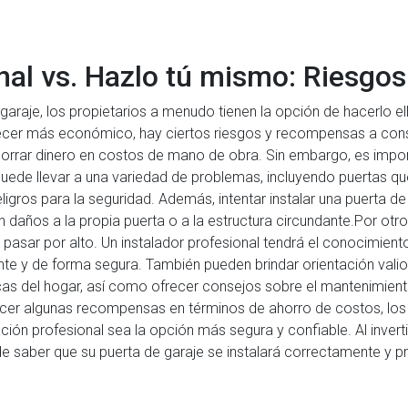
onal vs. Hazlo tú mismo: Riesg
 garaje, los propietarios a menudo tienen la opción de hacerlo e
recer más económico, hay ciertos riesgos y recompensas a consi
horrar dinero en costos de mano de obra. Sin embargo, es impor
 puede llevar a una variedad de problemas, incluyendo puertas q
ligros para la seguridad. Además, intentar instalar una puerta de 
daños a la propia puerta o a la estructura circundante.Por otro 
pasar por alto. Un instalador profesional tendrá el conocimient
nte y de forma segura. También pueden brindar orientación valio
s del hogar, así como ofrecer consejos sobre el mantenimiento 
frecer algunas recompensas en términos de ahorro de costos, lo
ación profesional sea la opción más segura y confiable. Al inverti
d de saber que su puerta de garaje se instalará correctamente y