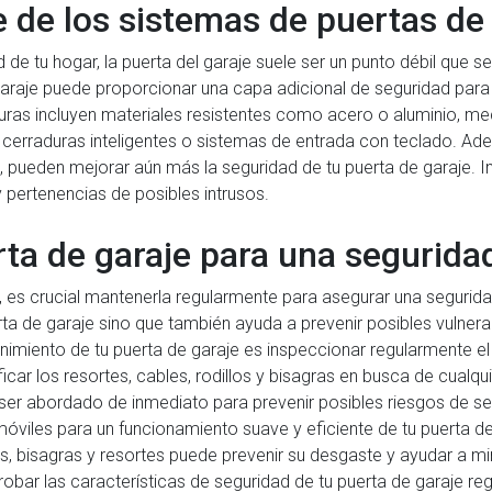
e de los sistemas de puertas de
 de tu hogar, la puerta del garaje suele ser un punto débil que s
garaje puede proporcionar una capa adicional de seguridad para 
guras incluyen materiales resistentes como acero o aluminio, 
rraduras inteligentes o sistemas de entrada con teclado. Ademá
 pueden mejorar aún más la seguridad de tu puerta de garaje. In
y pertenencias de posibles intrusos.
ta de garaje para una segurida
e, es crucial mantenerla regularmente para asegurar una segurid
erta de garaje sino que también ayuda a prevenir posibles vulner
imiento de tu puerta de garaje es inspeccionar regularmente 
icar los resortes, cables, rodillos y bisagras en busca de cualqu
r abordado de inmediato para prevenir posibles riesgos de se
 móviles para un funcionamiento suave y eficiente de tu puerta de
los, bisagras y resortes puede prevenir su desgaste y ayudar a mi
bar las características de seguridad de tu puerta de garaje re