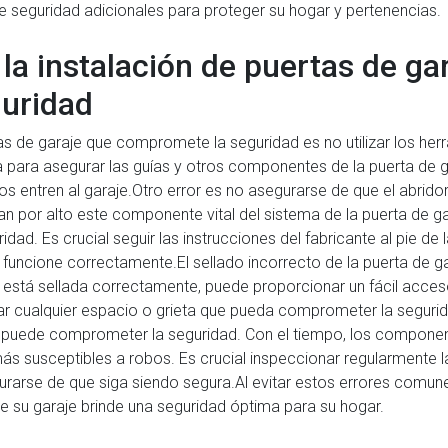
e seguridad adicionales para proteger su hogar y pertenencias.
a instalación de puertas de ga
uridad
as de garaje que compromete la seguridad es no utilizar los herr
a para asegurar las guías y otros componentes de la puerta de ga
os entren al garaje.Otro error es no asegurarse de que el abridor
 por alto este componente vital del sistema de la puerta de ga
ad. Es crucial seguir las instrucciones del fabricante al pie de la
funcione correctamente.El sellado incorrecto de la puerta de g
 está sellada correctamente, puede proporcionar un fácil acces
evitar cualquier espacio o grieta que pueda comprometer la seguri
n puede comprometer la seguridad. Con el tiempo, los componen
s susceptibles a robos. Es crucial inspeccionar regularmente la
rse de que siga siendo segura.Al evitar estos errores comunes 
e su garaje brinde una seguridad óptima para su hogar.