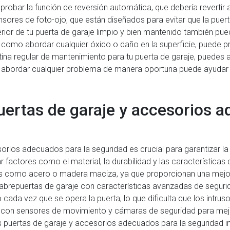
probar la función de reversión automática, que debería revertir
ores de foto-ojo, que están diseñados para evitar que la puert
rior de tu puerta de garaje limpio y bien mantenido también pued
sí como abordar cualquier óxido o daño en la superficie, puede pr
tina regular de mantenimiento para tu puerta de garaje, puedes
, abordar cualquier problema de manera oportuna puede ayudar
uertas de garaje y accesorios a
orios adecuados para la seguridad es crucial para garantizar la 
r factores como el material, la durabilidad y las característica
tes como acero o madera maciza, ya que proporcionan una mejor 
 abrepuertas de garaje con características avanzadas de segur
cada vez que se opera la puerta, lo que dificulta que los intru
n sensores de movimiento y cámaras de seguridad para mejora
 puertas de garaje y accesorios adecuados para la seguridad impl